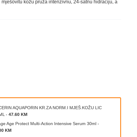
ešovitu kožu pruža intenzivnu, 24-satnu hidraciju, a
CERIN AQUAPORIN KR.ZA NORM.I MJEŠ.KOŽU LIC
ML
-
47.60 KM
age Age Protect Multi-Action Intensive Serum 30ml
-
00 KM