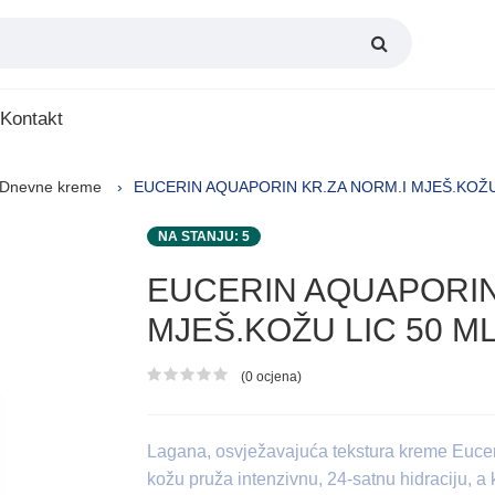
Kontakt
Dnevne kreme
EUCERIN AQUAPORIN KR.ZA NORM.I MJEŠ.KOŽU
NA STANJU: 5
EUCERIN AQUAPORIN
MJEŠ.KOŽU LIC 50 M
(0 ocjena)
Ocjena proizvoda
Lagana, osvježavajuća tekstura kreme Euc
kožu pruža intenzivnu, 24-satnu hidraciju, a 