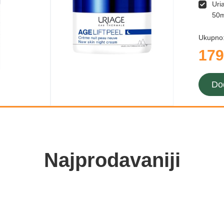
Uri
50m
Ukupno
179
Do
Najprodavaniji