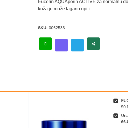
Eucerin AQUAporin ACTIVE za normalnu do mj
koža je može lagano upiti.
SKU:
0062533
EU
50 
Uri
66.