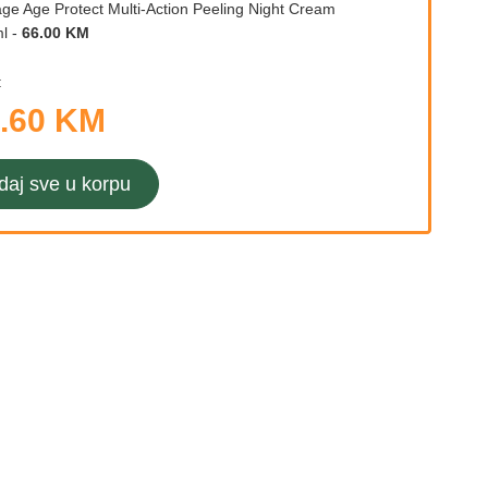
age Age Protect Multi-Action Peeling Night Cream
l
-
66.00 KM
:
.60 KM
daj sve u korpu