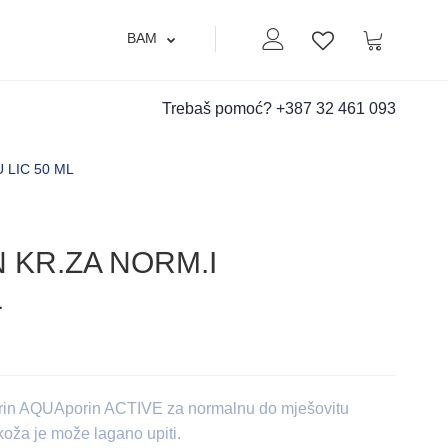
BAM
Moj nalog
Korpa
Lista zelja
Trebaš pomoć?
+387 32 461 093
 LIC 50 ML
 KR.ZA NORM.I
L
erin AQUAporin ACTIVE za normalnu do mješovitu
koža je može lagano upiti.