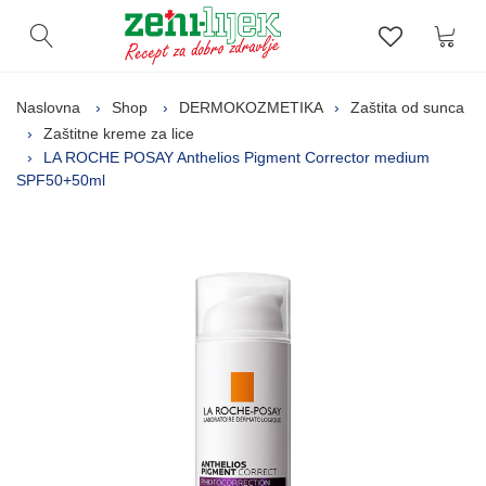
Kor
Otvori pretragu
Lista zelj
Naslovna
Shop
DERMOKOZMETIKA
Zaštita od sunca
Zaštitne kreme za lice
LA ROCHE POSAY Anthelios Pigment Corrector medium
SPF50+50ml