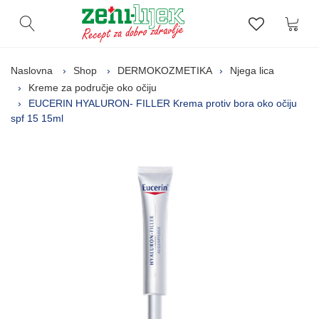
Kor
Otvori pretragu
Lista zelj
Naslovna
Shop
DERMOKOZMETIKA
Njega lica
Kreme za područje oko očiju
EUCERIN HYALURON- FILLER Krema protiv bora oko očiju
spf 15 15ml