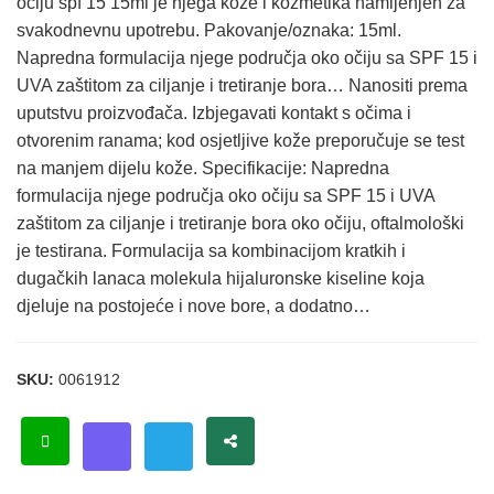
očiju spf 15 15ml je njega kože i kozmetika namijenjen za
svakodnevnu upotrebu. Pakovanje/oznaka: 15ml.
Napredna formulacija njege područja oko očiju sa SPF 15 i
UVA zaštitom za ciljanje i tretiranje bora… Nanositi prema
uputstvu proizvođača. Izbjegavati kontakt s očima i
otvorenim ranama; kod osjetljive kože preporučuje se test
na manjem dijelu kože. Specifikacije: Napredna
formulacija njege područja oko očiju sa SPF 15 i UVA
zaštitom za ciljanje i tretiranje bora oko očiju, oftalmološki
je testirana. Formulacija sa kombinacijom kratkih i
dugačkih lanaca molekula hijaluronske kiseline koja
djeluje na postojeće i nove bore, a dodatno…
SKU:
0061912