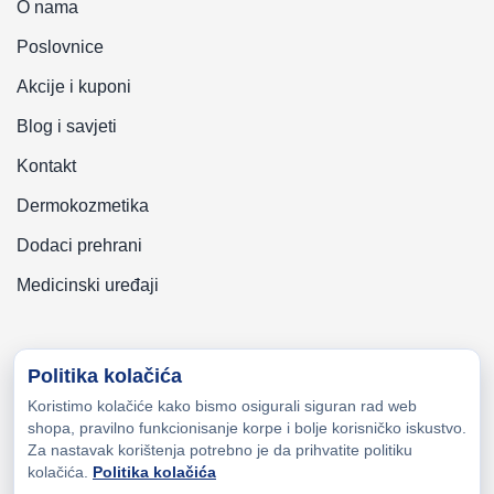
O nama
Poslovnice
Akcije i kuponi
Blog i savjeti
Kontakt
Dermokozmetika
Dodaci prehrani
Medicinski uređaji
Politika kolačića
Koristimo kolačiće kako bismo osigurali siguran rad web
Copyright © 2026 Zeni-Lijek Apoteka. Sva prava zadržana
shopa, pravilno funkcionisanje korpe i bolje korisničko iskustvo.
Za nastavak korištenja potrebno je da prihvatite politiku
kolačića.
Politika kolačića