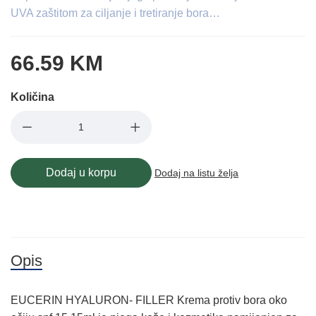
UVA zaštitom za ciljanje i tretiranje bora…
66.59 KM
Količina
Dodaj u korpu
Dodaj na listu želja
Opis
EUCERIN HYALURON- FILLER Krema protiv bora oko