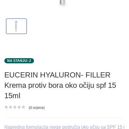
NA STANJU: 2
EUCERIN HYALURON- FILLER
Krema protiv bora oko očiju spf 15
15ml
(0 ocjena)
Ocjena proizvoda
Napredna formulacija njege područja oko očiju sa SPF 15 i