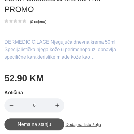
PROMO
(0 ocjena)
Ocjena proizvoda
DERMEDIC OILAGE Njegujuća dnevna krema 50ml:
Specijalistička njega kože u perimenopauzi obnavlja
specifične karakteristike mlade kože kao…
52.90 KM
Količina
Nema na stanju
Dodaj na listu želja