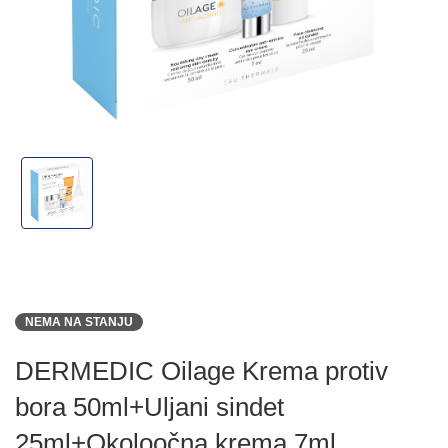
NEMA NA STANJU
DERMEDIC Oilage Krema protiv
bora 50ml+Uljani sindet
25ml+Okoloočna krema 7ml