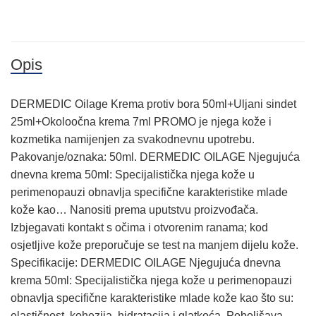
Opis
DERMEDIC Oilage Krema protiv bora 50ml+Uljani sindet
25ml+Okoloočna krema 7ml PROMO je njega kože i
kozmetika namijenjen za svakodnevnu upotrebu.
Pakovanje/oznaka: 50ml. DERMEDIC OILAGE Njegujuća
dnevna krema 50ml: Specijalistička njega kože u
perimenopauzi obnavlja specifične karakteristike mlade
kože kao… Nanositi prema uputstvu proizvođača.
Izbjegavati kontakt s očima i otvorenim ranama; kod
osjetljive kože preporučuje se test na manjem dijelu kože.
Specifikacije: DERMEDIC OILAGE Njegujuća dnevna
krema 50ml: Specijalistička njega kože u perimenopauzi
obnavlja specifične karakteristike mlade kože kao što su:
elastičnost, kohezija, hidratacija i glatkoća. Poboljšava