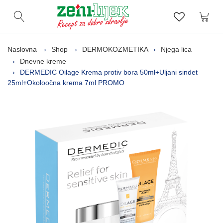
Kor
Otvori pretragu
Lista zelj
Naslovna
Shop
DERMOKOZMETIKA
Njega lica
Dnevne kreme
DERMEDIC Oilage Krema protiv bora 50ml+Uljani sindet
25ml+Okoloočna krema 7ml PROMO