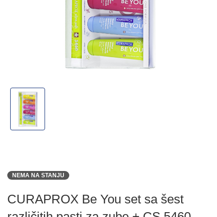
NEMA NA STANJU
CURAPROX Be You set sa šest
različitih pasti za zube + CS 5460