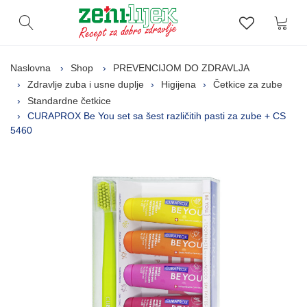
Kor
Otvori pretragu
Lista zelj
Naslovna
Shop
PREVENCIJOM DO ZDRAVLJA
Zdravlje zuba i usne duplje
Higijena
Četkice za zube
Standardne četkice
CURAPROX Be You set sa šest različitih pasti za zube + CS
5460