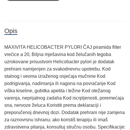
Opis
MAXIVITA HELICOBACTER PYLORI ČAJ piramida filter
vrećice a 20, Biljna mješavina kod želučanih tegoba
uzrokovane prisustvom Helicobacter pylori je dodatak
prehrani namijenjen za svakodnevnu upotrebu. Kod
stalnog i veoma izraženog osjećaja mučnine Kod
podrigivanja, nadimanja ili nagona na povraćanje Kod
viška kiseline, gubitka apetita i težine Kod otežanog
varenja, neprijatnog zadaha Kod iscrpljenosti, poremećaja
sna, nervoze želuca Koristiti prema deklaraciji i
preporučenoj dnevnoj dozi. Dodatak prehrani nije zamjena
za raznovrsnu ishranu; ako koristiš terapiju ili imaš
zdravstvena pitanja, konsultuj stručnu osobu. Specifikacije: