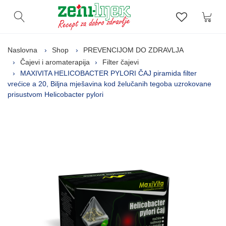
Kor
Otvori pretragu
Lista zelj
Naslovna
Shop
PREVENCIJOM DO ZDRAVLJA
Čajevi i aromaterapija
Filter čajevi
MAXIVITA HELICOBACTER PYLORI ČAJ piramida filter
vrećice a 20, Biljna mješavina kod želučanih tegoba uzrokovane
prisustvom Helicobacter pylori