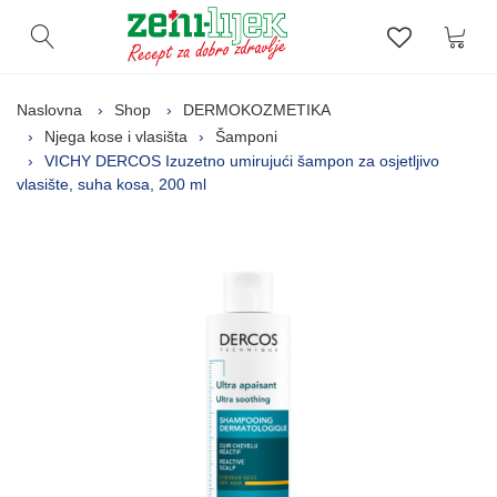
Kor
Otvori pretragu
Lista zelj
Naslovna
Shop
DERMOKOZMETIKA
Njega kose i vlasišta
Šamponi
VICHY DERCOS Izuzetno umirujući šampon za osjetljivo
vlasište, suha kosa, 200 ml