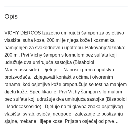
Opis
VICHY DERCOS Izuzetno umirujući šampon za osjetljivo
vlasište, suha kosa, 200 ml je njega kože i kozmetika
namijenjen za svakodnevnu upotrebu. Pakovanje/oznaka:
200 ml. Prvi Vichy šampon s formulom bez sulfata koji
udružuje dva umirujuća sastojka (Bisabolol i
Madecassoside) . Djeluje… Nanositi prema uputstvu
proizvođača. Izbjegavati kontakt s očima i otvorenim
ranama; kod osjetljive kože preporučuje se test na manjem
dijelu kože. Specifikacije: Prvi Vichy šampon s formulom
bez sulfata koji udružuje dva umirujuća sastojka (Bisabolol
i Madecassoside) . Djeluje na tri glavna znaka osjetljivog
vlasišta: svrab, osjećaj neugode i zatezanje te postizanju
sjajne, mekane i lijepe kose. Prijatan osjećaj od prve…