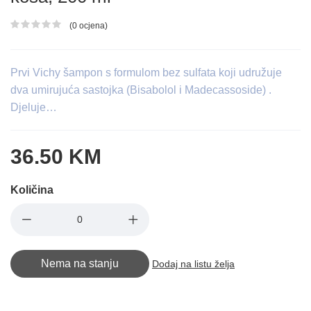
(0 ocjena)
Ocjena proizvoda
Prvi Vichy šampon s formulom bez sulfata koji udružuje
dva umirujuća sastojka (Bisabolol i Madecassoside) .
Djeluje…
36.50 KM
Količina
Nema na stanju
Dodaj na listu želja