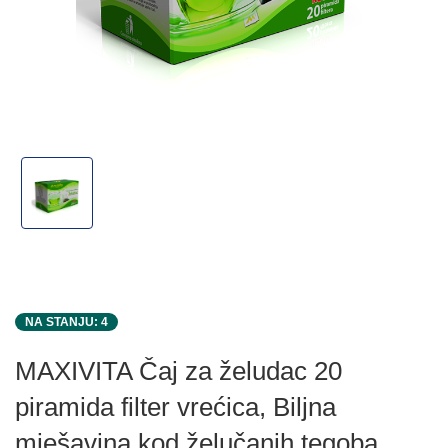
NA STANJU: 4
MAXIVITA Čaj za želudac 20
piramida filter vrećica, Biljna
mješavina kod želučanih tegoba