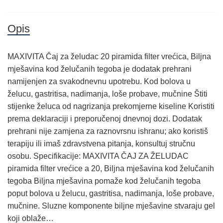
Opis
MAXIVITA Čaj za želudac 20 piramida filter vrećica, Biljna
mješavina kod želučanih tegoba je dodatak prehrani
namijenjen za svakodnevnu upotrebu. Kod bolova u
želucu, gastritisa, nadimanja, loše probave, mučnine Štiti
stijenke želuca od nagrizanja prekomjerne kiseline Koristiti
prema deklaraciji i preporučenoj dnevnoj dozi. Dodatak
prehrani nije zamjena za raznovrsnu ishranu; ako koristiš
terapiju ili imaš zdravstvena pitanja, konsultuj stručnu
osobu. Specifikacije: MAXIVITA ČAJ ZA ŽELUDAC
piramida filter vrećice a 20, Biljna mješavina kod želučanih
tegoba Biljna mješavina pomaže kod želučanih tegoba
poput bolova u želucu, gastritisa, nadimanja, loše probave,
mučnine. Sluzne komponente biljne mješavine stvaraju gel
koji oblaže…