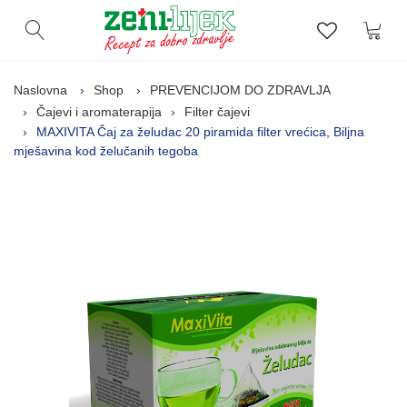
Kor
Otvori pretragu
Lista zelj
Naslovna
Shop
PREVENCIJOM DO ZDRAVLJA
Čajevi i aromaterapija
Filter čajevi
MAXIVITA Čaj za želudac 20 piramida filter vrećica, Biljna
mješavina kod želučanih tegoba