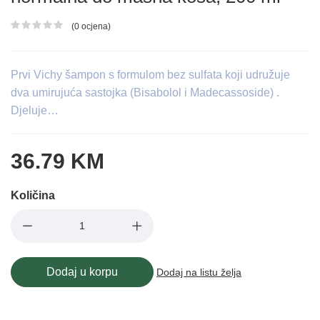
(0 ocjena)
Ocjena proizvoda
Prvi Vichy šampon s formulom bez sulfata koji udružuje
dva umirujuća sastojka (Bisabolol i Madecassoside) .
Djeluje…
36.79 KM
Količina
Dodaj u korpu
Dodaj na listu želja