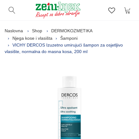
Kor
Otvori pretragu
Lista zelj
Naslovna
Shop
DERMOKOZMETIKA
Njega kose i vlasišta
Šamponi
VICHY DERCOS Izuzetno umirujući šampon za osjetljivo
vlasište, normalna do masna kosa, 200 ml