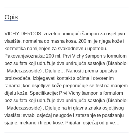
Opis
VICHY DERCOS Izuzetno umirujući šampon za osjetljivo
vlasište, normalna do masna kosa, 200 ml je njega kože i
kozmetika namijenjen za svakodnevnu upotrebu.
Pakovanje/oznaka: 200 ml. Prvi Vichy šampon s formulom
bez sulfata koji udružuje dva umirujuća sastojka (Bisabolol
i Madecassoside) . Djeluje… Nanositi prema uputstvu
proizvođača. Izbjegavati kontakt s očima i otvorenim
ranama; kod osjetljive kože preporučuje se test na manjem
dijelu kože. Specifikacije: Prvi Vichy šampon s formulom
bez sulfata koji udružuje dva umirujuća sastojka (Bisabolol
i Madecassoside) . Djeluje na tri glavna znaka osjetljivog
vlasišta: svrab, osjećaj neugode i zatezanje te postizanju
sjajne, mekane i lijepe kose. Prijatan osjećaj od prve…