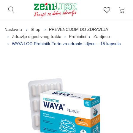
Kor
Otvori pretragu
Lista zelj
Naslovna
Shop
PREVENCIJOM DO ZDRAVLJA
Zdravlje digestivnog trakta
Probiotici
Za djecu
WAYA LGG Probiotik Forte za odrasle i djecu – 15 kapsula