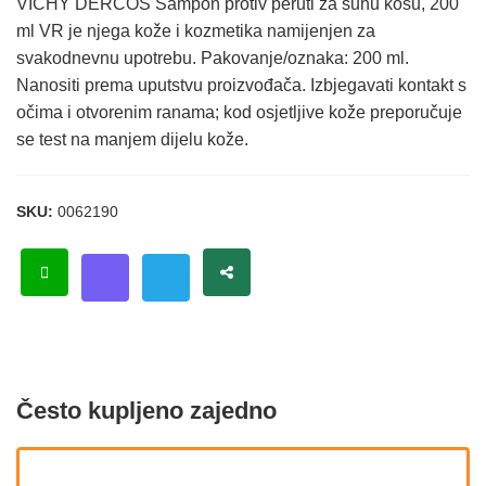
VICHY DERCOS Šampon protiv peruti za suhu kosu, 200
ml VR je njega kože i kozmetika namijenjen za
svakodnevnu upotrebu. Pakovanje/oznaka: 200 ml.
Nanositi prema uputstvu proizvođača. Izbjegavati kontakt s
očima i otvorenim ranama; kod osjetljive kože preporučuje
se test na manjem dijelu kože.
SKU:
0062190
Često kupljeno zajedno