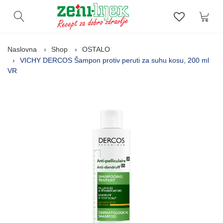
Kor
Otvori pretragu
Lista zelj
Naslovna
Shop
OSTALO
VICHY DERCOS Šampon protiv peruti za suhu kosu, 200 ml
VR