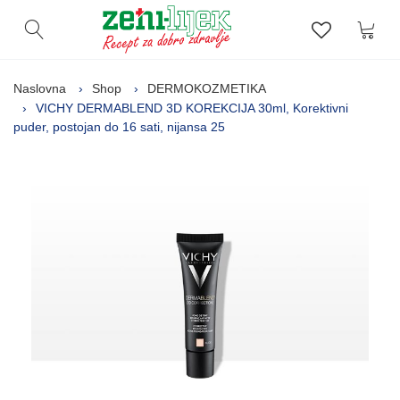
Kor
Otvori pretragu
Lista zelj
Naslovna
Shop
DERMOKOZMETIKA
VICHY DERMABLEND 3D KOREKCIJA 30ml, Korektivni
puder, postojan do 16 sati, nijansa 25