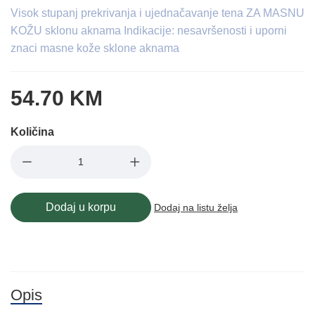
Visok stupanj prekrivanja i ujednačavanje tena ZA MASNU
KOŽU sklonu aknama Indikacije: nesavršenosti i uporni
znaci masne kože sklone aknama
54.70 KM
Količina
Dodaj u korpu
Dodaj na listu želja
Opis