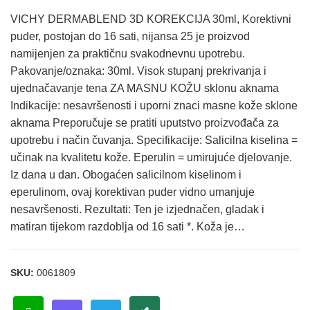
VICHY DERMABLEND 3D KOREKCIJA 30ml, Korektivni
puder, postojan do 16 sati, nijansa 25 je proizvod
namijenjen za praktičnu svakodnevnu upotrebu.
Pakovanje/oznaka: 30ml. Visok stupanj prekrivanja i
ujednačavanje tena ZA MASNU KOŽU sklonu aknama
Indikacije: nesavršenosti i uporni znaci masne kože sklone
aknama Preporučuje se pratiti uputstvo proizvođača za
upotrebu i način čuvanja. Specifikacije: Salicilna kiselina =
učinak na kvalitetu kože. Eperulin = umirujuće djelovanje.
Iz dana u dan. Obogaćen salicilnom kiselinom i
eperulinom, ovaj korektivan puder vidno umanjuje
nesavršenosti. Rezultati: Ten je izjednačen, gladak i
matiran tijekom razdoblja od 16 sati *. Koža je…
SKU:
0061809