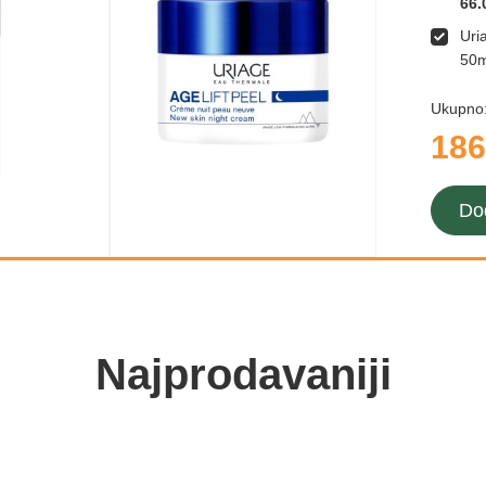
66.
Uri
50m
Ukupno
186
Do
Najprodavaniji