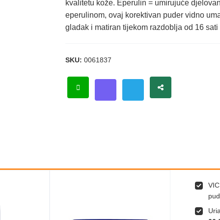
kvalitetu kože. Eperulin = umirujuće djelova
eperulinom, ovaj korektivan puder vidno uman
gladak i matiran tijekom razdoblja od 16 sat
SKU:
0061837
VIC
pud
Uri