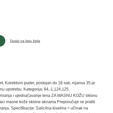
Dodaj na listu želja
ktivni puder, postojan do 16 sati, nijansa 35 je
u upotrebu. Kategorija: 64,-1,124,125.
ekrivanja i ujednačavanje tena ZA MASNU KOŽU sklonu
naci masne kože sklone aknama Preporučuje se pratiti
nja. Specifikacije: Salicilna kiselina = učinak na