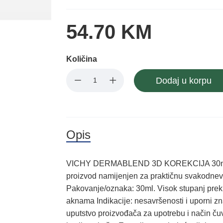
54.70 KM
Količina
Dodaj u korpu
Opis
VICHY DERMABLEND 3D KOREKCIJA 30ml, Kore
proizvod namijenjen za praktičnu svakodnevn
Pakovanje/oznaka: 30ml. Visok stupanj pr
aknama Indikacije: nesavršenosti i uporni z
uputstvo proizvođača za upotrebu i način čuva