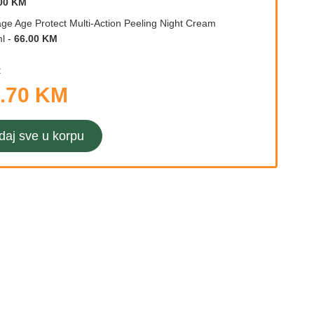
00 KM
age Age Protect Multi-Action Peeling Night Cream
l
-
66.00 KM
:
.70 KM
daj sve u korpu