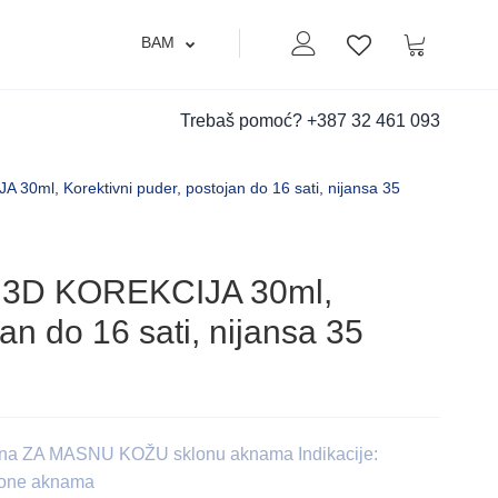
BAM
Moj nalog
Korpa
Lista zelja
Trebaš pomoć?
+387 32 461 093
l, Korektivni puder, postojan do 16 sati, nijansa 35
3D KOREKCIJA 30ml,
an do 16 sati, nijansa 35
 tena ZA MASNU KOŽU sklonu aknama Indikacije:
klone aknama