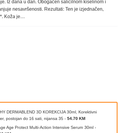
nje. Iz dana u dan. Obogaćen salicilnom kiselinom i
juje nesavršenosti. Rezultati: Ten je izjednačen,
i *. Koža je…
HY DERMABLEND 3D KOREKCIJA 30ml, Korektivni
er, postojan do 16 sati, nijansa 35
-
54.70 KM
age Age Protect Multi-Action Intensive Serum 30ml
-