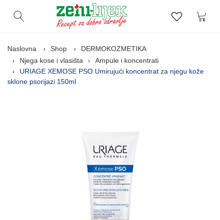
Kor
Otvori pretragu
Lista zelj
Naslovna
Shop
DERMOKOZMETIKA
Njega kose i vlasišta
Ampule i koncentrati
URIAGE XEMOSE PSO Umirujući koncentrat za njegu kože
sklone psorijazi 150ml