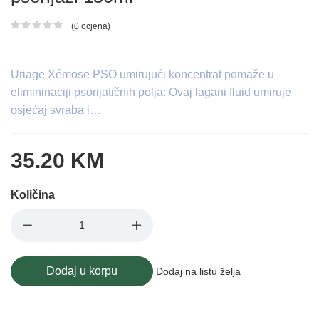
(0 ocjena)
Ocjena proizvoda
Uriage Xémose PSO umirujući koncentrat pomaže u
elimininaciji psorijatičnih polja: Ovaj lagani fluid umiruje
osjećaj svraba i…
35.20 KM
Količina
Dodaj u korpu
Dodaj na listu želja