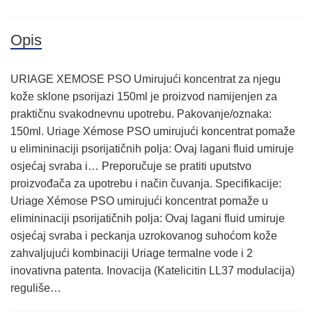
Opis
URIAGE XEMOSE PSO Umirujući koncentrat za njegu
kože sklone psorijazi 150ml je proizvod namijenjen za
praktičnu svakodnevnu upotrebu. Pakovanje/oznaka:
150ml. Uriage Xémose PSO umirujući koncentrat pomaže
u elimininaciji psorijatičnih polja: Ovaj lagani fluid umiruje
osjećaj svraba i… Preporučuje se pratiti uputstvo
proizvođača za upotrebu i način čuvanja. Specifikacije:
Uriage Xémose PSO umirujući koncentrat pomaže u
elimininaciji psorijatičnih polja: Ovaj lagani fluid umiruje
osjećaj svraba i peckanja uzrokovanog suhoćom kože
zahvaljujući kombinaciji Uriage termalne vode i 2
inovativna patenta. Inovacija (Katelicitin LL37 modulacija)
reguliše…