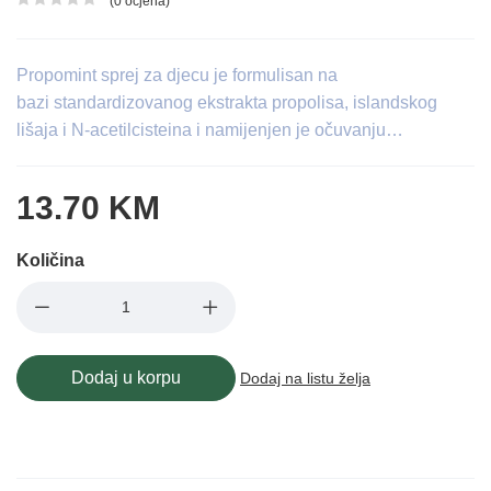
(0 ocjena)
Ocjena proizvoda
Propomint sprej za djecu je formulisan na
bazi standardizovanog ekstrakta propolisa, islandskog
lišaja i N-acetilcisteina i namijenjen je očuvanju…
13.70 KM
Količina
Dodaj u korpu
Dodaj na listu želja