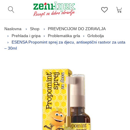
Kor
Otvori pretragu
Lista zelj
Naslovna
Shop
PREVENCIJOM DO ZDRAVLJA
Prehlada i gripa
Problematika grla
Grlobolja
ESENSA Propomint sprej za djecu, antiseptični rastvor za usta
– 30ml