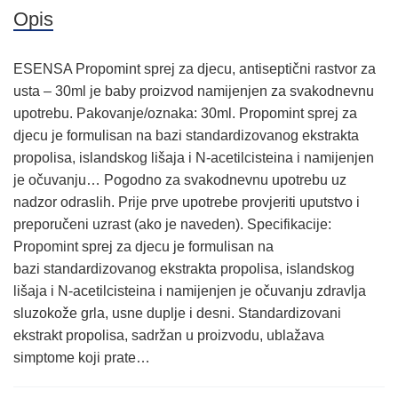
Opis
ESENSA Propomint sprej za djecu, antiseptični rastvor za
usta – 30ml je baby proizvod namijenjen za svakodnevnu
upotrebu. Pakovanje/oznaka: 30ml. Propomint sprej za
djecu je formulisan na bazi standardizovanog ekstrakta
propolisa, islandskog lišaja i N-acetilcisteina i namijenjen
je očuvanju… Pogodno za svakodnevnu upotrebu uz
nadzor odraslih. Prije prve upotrebe provjeriti uputstvo i
preporučeni uzrast (ako je naveden). Specifikacije:
Propomint sprej za djecu je formulisan na
bazi standardizovanog ekstrakta propolisa, islandskog
lišaja i N-acetilcisteina i namijenjen je očuvanju zdravlja
sluzokože grla, usne duplje i desni. Standardizovani
ekstrakt propolisa, sadržan u proizvodu, ublažava
simptome koji prate…