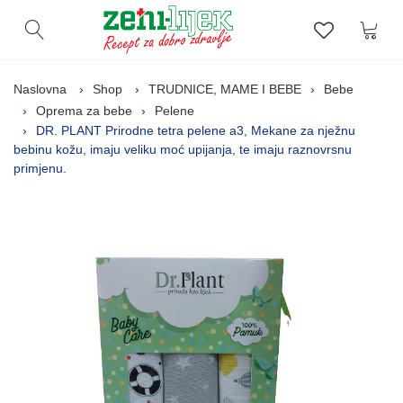
Kor
Otvori pretragu
Lista zelj
Naslovna
Shop
TRUDNICE, MAME I BEBE
Bebe
Oprema za bebe
Pelene
DR. PLANT Prirodne tetra pelene a3, Mekane za nježnu
bebinu kožu, imaju veliku moć upijanja, te imaju raznovrsnu
primjenu.