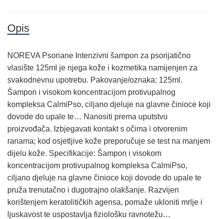
Opis
NOREVA Psoriane Intenzivni šampon za psorijatično
vlasište 125ml je njega kože i kozmetika namijenjen za
svakodnevnu upotrebu. Pakovanje/oznaka: 125ml.
Šampon i visokom koncentracijom protivupalnog
kompleksa CalmiPso, ciljano djeluje na glavne činioce koji
dovode do upale te… Nanositi prema uputstvu
proizvođača. Izbjegavati kontakt s očima i otvorenim
ranama; kod osjetljive kože preporučuje se test na manjem
dijelu kože. Specifikacije: Šampon i visokom
koncentracijom protivupalnog kompleksa CalmiPso,
ciljano djeluje na glavne činioce koji dovode do upale te
pruža trenutačno i dugotrajno olakšanje. Razvijen
korištenjem keratolitičkih agensa, pomaže ukloniti mrlje i
ljuskavost te uspostavlja fiziološku ravnotežu…