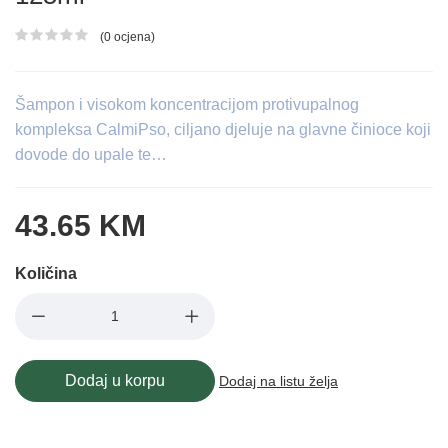
(0 ocjena)
Ocjena proizvoda
Šampon i visokom koncentracijom protivupalnog
kompleksa CalmiPso, ciljano djeluje na glavne činioce koji
dovode do upale te…
43.65 KM
Količina
Dodaj u korpu
Dodaj na listu želja