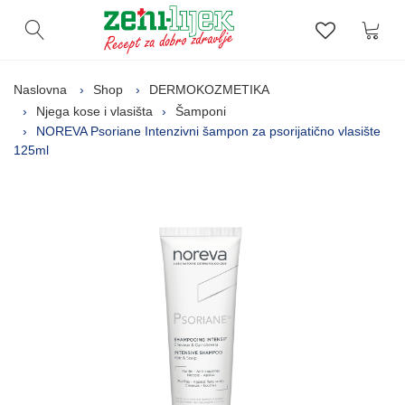
Kor
Otvori pretragu
Lista zelj
Naslovna
Shop
DERMOKOZMETIKA
Njega kose i vlasišta
Šamponi
NOREVA Psoriane Intenzivni šampon za psorijatično vlasište
125ml