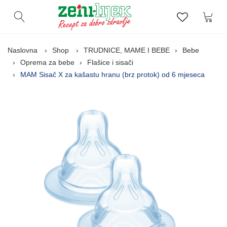
Kor
Otvori pretragu
Lista zelj
Naslovna
Shop
TRUDNICE, MAME I BEBE
Bebe
Oprema za bebe
Flašice i sisači
MAM Sisač X za kašastu hranu (brz protok) od 6 mjeseca