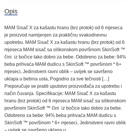
Opis
MAM Sisač X za kašastu hranu (brz protok) od 6 mjeseca
je proizvod namijenjen za praktičnu svakodnevnu
upotrebu. MAM Sisač X za kašastu hranu (brz protok) od 6
mjeseca MAM sisač sa silikonskom površinom SkinSoft ™
čini iz bočice tako dobro za bebe. Odobreno za bebe: 94%
beba prihvaća MAM dudicu s SkinSoft ™ površinom * 6+
mjeseci, Jedinstveni ravni oblik – uvijek se savršeno
uklapa u bebina usta, Pogodno za sve tečnosti […]
Preporučuje se pratiti uputstvo proizvođača za upotrebu i
način čuvanja. Specifikacije: MAM Sisač X za kašastu
hranu (brz protok) od 6 mjeseca MAM sisač sa silikonskom
površinom SkinSoft ™ čini iz bočice tako dobro za bebe.
Odobreno za bebe: 94% beba prihvaća MAM dudicu s
SkinSoft ™ površinom * 6+ mjeseci, Jedinstveni ravni oblik
– uvijek se savršeno uklapa u…