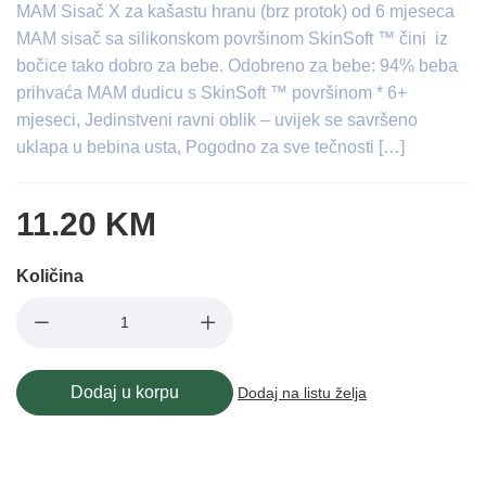
MAM Sisač X za kašastu hranu (brz protok) od 6 mjeseca
MAM sisač sa silikonskom površinom SkinSoft ™ čini iz
bočice tako dobro za bebe. Odobreno za bebe: 94% beba
prihvaća MAM dudicu s SkinSoft ™ površinom * 6+
mjeseci, Jedinstveni ravni oblik – uvijek se savršeno
uklapa u bebina usta, Pogodno za sve tečnosti […]
11.20 KM
Količina
Dodaj u korpu
Dodaj na listu želja