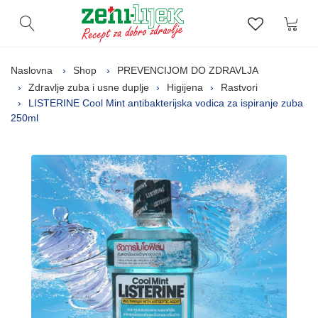
Kor
Otvori pretragu
Lista zelj
Naslovna
Shop
PREVENCIJOM DO ZDRAVLJA
Zdravlje zuba i usne duplje
Higijena
Rastvori
LISTERINE Cool Mint antibakterijska vodica za ispiranje zuba
250ml