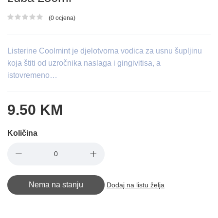
(0 ocjena)
Ocjena proizvoda
Listerine Coolmint je djelotvorna vodica za usnu šupljinu
koja štiti od uzročnika naslaga i gingivitisa, a
istovremeno…
9.50 KM
Količina
Nema na stanju
Dodaj na listu želja