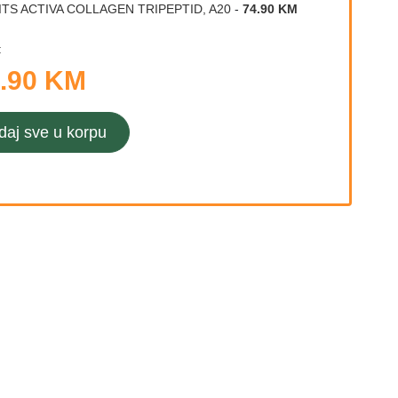
ITS ACTIVA COLLAGEN TRIPEPTID, A20
-
74.90 KM
:
.90 KM
daj sve u korpu