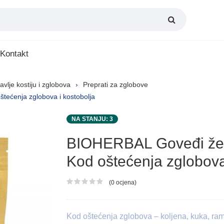
Kontakt
avlje kostiju i zglobova
Preprati za zglobove
tećenja zglobova i kostobolja
NA STANJU: 3
BIOHERBAL Goveđi žela
Kod oštećenja zglobova
(0 ocjena)
Ocjena proizvoda
Kod oštećenja zglobova – koljena, kuka, ram