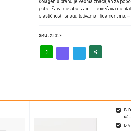
kolagen u prahu je veoma značajan za poboljš
poboljšava metabolizam, – povećava mentaln
elastičnost i snagu tetivama i ligamentima, 
SKU:
23319
BIO
ošt
BIV