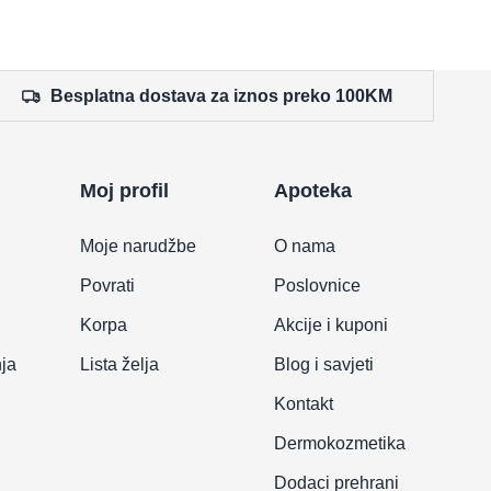
Besplatna dostava za iznos preko 100KM
Moj profil
Apoteka
Moje narudžbe
O nama
Povrati
Poslovnice
Korpa
Akcije i kuponi
nja
Lista želja
Blog i savjeti
Kontakt
Dermokozmetika
Dodaci prehrani