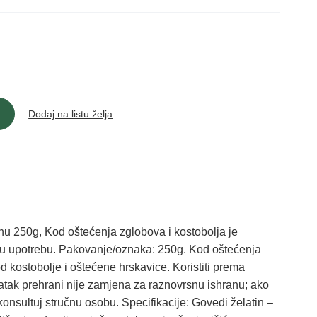
Dodaj na listu želja
 250g, Kod oštećenja zglobova i kostobolja je
u upotrebu. Pakovanje/oznaka: 250g. Kod oštećenja
 kostobolje i oštećene hrskavice. Koristiti prema
datak prehrani nije zamjena za raznovrsnu ishranu; ako
, konsultuj stručnu osobu. Specifikacije: Goveđi želatin –