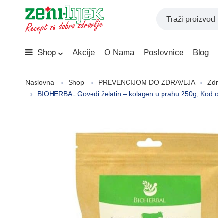
Shop
Akcije
O Nama
Poslovnice
Blog
Naslovna
Shop
PREVENCIJOM DO ZDRAVLJA
Zdr
BIOHERBAL Goveđi želatin – kolagen u prahu 250g, Kod oš