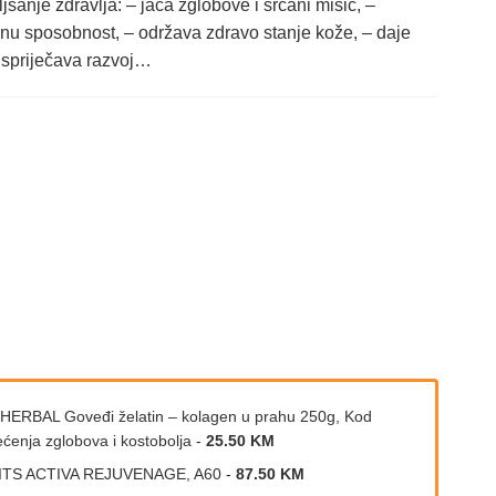
anje zdravlja: – jača zglobove i srčani mišić, –
u sposobnost, – održava zdravo stanje kože, – daje
– spriječava razvoj…
HERBAL Goveđi želatin – kolagen u prahu 250g, Kod
ećenja zglobova i kostobolja
-
25.50 KM
ITS ACTIVA REJUVENAGE, A60
-
87.50 KM