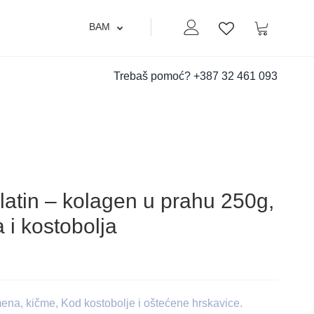
BAM
Moj nalog
Korpa
Lista zelja
Trebaš pomoć?
+387 32 461 093
tin – kolagen u prahu 250g,
 i kostobolja
ena, kičme, Kod kostobolje i oštećene hrskavice.