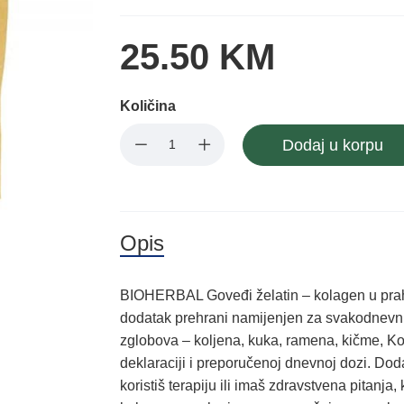
25.50 KM
Količina
Dodaj u korpu
Opis
BIOHERBAL Goveđi želatin – kolagen u prahu
dodatak prehrani namijenjen za svakodnevn
zglobova – koljena, kuka, ramena, kičme, Kod
deklaraciji i preporučenoj dnevnoj dozi. Do
koristiš terapiju ili imaš zdravstvena pitanja