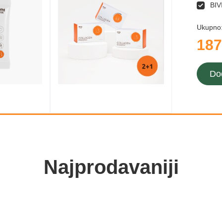
BIV
Ukupno
187
Do
Najprodavaniji