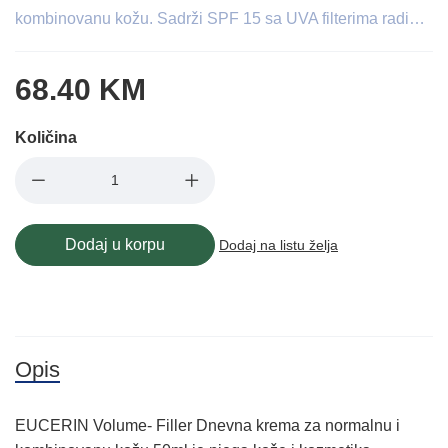
kombinovanu kožu. Sadrži SPF 15 sa UVA filterima radi…
68.40 KM
Količina
Dodaj u korpu
Dodaj na listu želja
Opis
EUCERIN Volume- Filler Dnevna krema za normalnu i