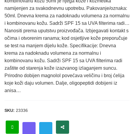
kombinovanu kožu 50ml je njega kože i kozmetika
namijenjen za svakodnevnu upotrebu. Pakovanje/oznaka:
50ml. Dnevna krema za nadoknadu volumena za normalnu
i kombinovanu kožu. Sadrži SPF 15 sa UVA filterima radi…
Nanositi prema uputstvu proizvođača. Izbjegavati kontakt s
očima i otvorenim ranama; kod osjetljive kože preporučuje
se test na manjem dijelu kože. Specifikacije: Dnevna
krema za nadoknadu volumena za normalnu i
kombinovanu kožu. Sadrži SPF 15 sa UVA filterima radi
zaštite od starenja kože izazvanog izlaganjem suncu.
Prirodno dobijen magnolol povećava veličinu i broj ćelija
koje koži daju volumen. Dalje, oligopeptidi dobijeni iz
anisa…
SKU:
23336