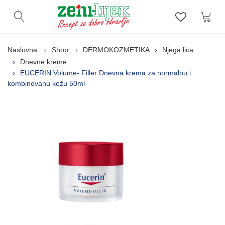
Kor
Otvori pretragu
Lista zelj
Naslovna
Shop
DERMOKOZMETIKA
Njega lica
Dnevne kreme
EUCERIN Volume- Filler Dnevna krema za normalnu i
kombinovanu kožu 50ml