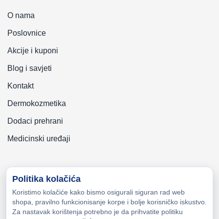
O nama
Poslovnice
Akcije i kuponi
Blog i savjeti
Kontakt
Dermokozmetika
Dodaci prehrani
Medicinski uređaji
Politika kolačića
Koristimo kolačiće kako bismo osigurali siguran rad web
Copyright © 2026 Zeni-Lijek Apoteka. Sva prava zadržana
shopa, pravilno funkcionisanje korpe i bolje korisničko iskustvo.
Za nastavak korištenja potrebno je da prihvatite politiku